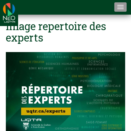
Togg
navi
image repertoire des
experts