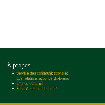
À propos
Service des communications et
des relations avec les diplômés
Énoncé éditorial
Énoncé de confidentialité