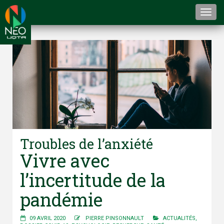
Togg
navi
Troubles de l’anxiété
Vivre avec
l’incertitude de la
pandémie
09 AVRIL 2020
PIERRE PINSONNAULT
ACTUALITÉS
,