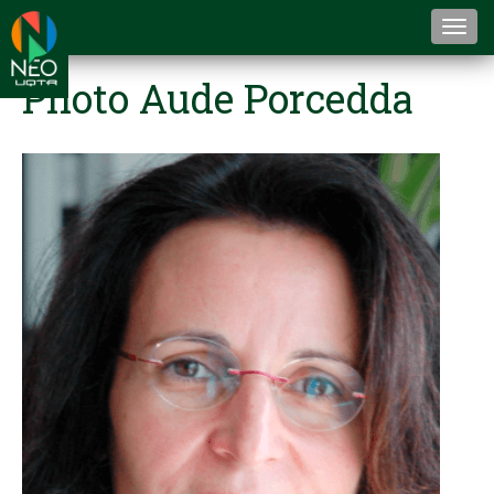
Togg
navi
Photo Aude Porcedda