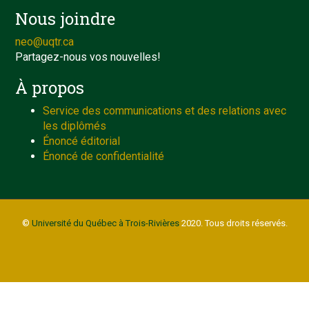
Nous joindre
neo@uqtr.ca
Partagez-nous vos nouvelles!
À propos
Service des communications et des relations avec
les diplômés
Énoncé éditorial
Énoncé de confidentialité
©
Université du Québec à Trois-Rivières
2020. Tous droits réservés.