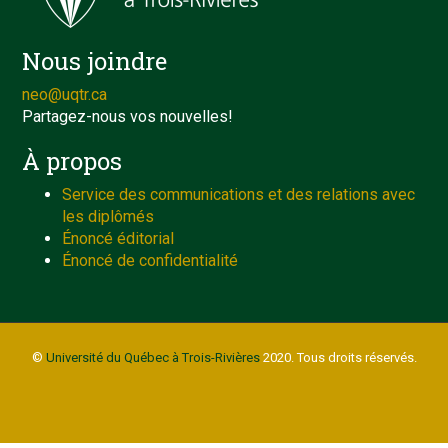
Nous joindre
neo@uqtr.ca
Partagez-nous vos nouvelles!
À propos
Service des communications et des relations avec
les diplômés
Énoncé éditorial
Énoncé de confidentialité
©
Université du Québec à Trois-Rivières
2020. Tous droits réservés.