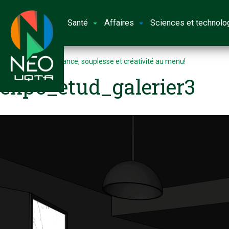
Santé
Affaires
Sciences et technolo
Accueil
Persévérance, souplesse et créativité au menu!
expo_etud_galerier3