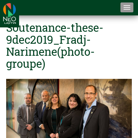
Togg
navi
Soutenance-these-
9dec2019_Fradj-
Narimene(photo-
groupe)