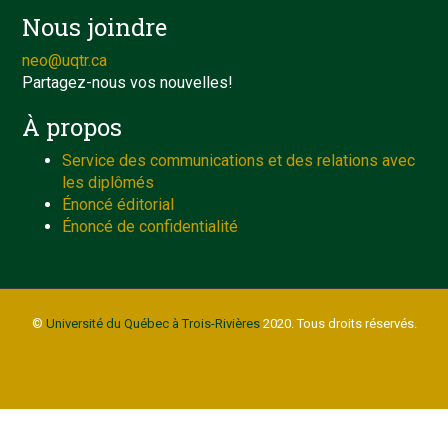
Nous joindre
neo@uqtr.ca
Partagez-nous vos nouvelles!
À propos
Service des communications et des relations avec
les diplômés
Énoncé éditorial
Énoncé de confidentialité
©
Université du Québec à Trois-Rivières
2020. Tous droits réservés.