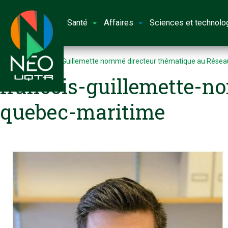
Santé
Affaires
Sciences et technolo
Accueil
François Guillemette nommé directeur thématique au Rése
francois-guillemette-n
quebec-maritime