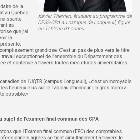
daire de la
ltat au Québec
Xavier Therrien, étudiant au programme de
nnaissante
DESS-CPA au campus de Longueuil, figure
rant sa
au Tableau d’honneur.
prise que j’ai
oir la
eprésente,
ccomplissement grandiose. C’est un pas de plus vers le titre
e travail exceptionnel de l’ensemble du Département des
ée et soutenue à travers toutes mes études universitaires.
e canadien de l’UQTR (campus Longueuil), «c’est un incroyable
les heureux élus sur le Tableau d’honneur. Un gros merci à
ite possible.»
u sujet de l’examen final commun des CPA
otons que l’Examen final commun (EFC) des comptables
rofessionnels agréés se tient simultanément à travers le