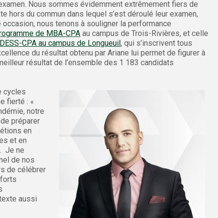
cile examen. Nous sommes évidemment extrêmement fiers de
texte hors du commun dans lequel s’est déroulé leur examen,
me occasion, nous tenons à souligner la performance
rogramme de MBA-CPA
au campus de Trois-Rivières, et celle
DESS-CPA au campus de Longueuil
, qui s’inscrivent tous
cellence du résultat obtenu par Ariane lui permet de figurer à
meilleur résultat de l’ensemble des 1 183 candidats
e cycles
 fierté : «
ndémie, notre
 de préparer
 étions en
ues et en
s. Je ne
nnel de nos
rs de célébrer
fforts
s
ntexte aussi