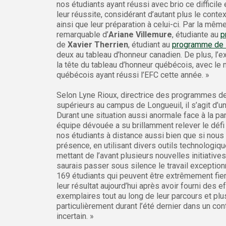
nos étudiants ayant réussi avec brio ce diffi
leur réussite, considérant d’autant plus le con
ainsi que leur préparation à celui-ci. Par la mê
remarquable d’
Ariane Villemure
, étudiante au
p
de
Xavier Therrien
, étudiant au
programme de 
deux au tableau d’honneur canadien. De plus, l’ex
la tête du tableau d’honneur québécois, avec le 
québécois ayant réussi l’EFC cette année. »
Selon Lyne Rioux, directrice des programmes d
supérieurs au campus de Longueuil, il s’agit d’une
Durant une situation aussi anormale face à la pa
équipe dévouée a su brillamment relever le défi
nos étudiants à distance aussi bien que si nous
présence, en utilisant divers outils technologiq
mettant de l’avant plusieurs nouvelles initiative
saurais passer sous silence le travail exceptio
169 étudiants qui peuvent être extrêmement fie
leur résultat aujourd’hui après avoir fourni des e
exemplaires tout au long de leur parcours et plu
particulièrement durant l’été dernier dans un co
incertain. »