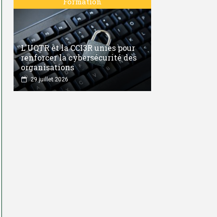
Formation
L'UQTR et la CCI3R unies pour
renforcer la cybersécurité des
organisations
29 juillet 2026