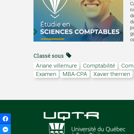
C
n
d
d
p
g
ce
Classé sous
ariane villemure
comptabilité
com
examen
MBA-CPA
xavier therrien
Facebook
Facebook Messenger