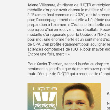
Ariane Villemure, étudiante de l’UQTR et récipien
médaille d’or pour avoir obtenu le meilleur résu
à l’Examen final commun de 2020, est très reco
pour l’accompagnement dont elle a bénéficié du
préparation à l’examen. « C’est une très belle sur
eue aujourd’hui en recevant mes résultats. Recev
médaille d’or régionale pour le Québec à l’EFC r
pour moi, une énorme fierté et un sentiment d’a
de CPA. J’en profite également pour souligner l
sciences comptables de l’UQTR pour m’avoir aid
Encore une fois, merci! »
Pour Xavier Therrien, second lauréat au chapitr
sentiment aujourd’hui que de me retrouver parmi 
toute l’équipe de l’UQTR qui a rendu cette réuss
A
N
p