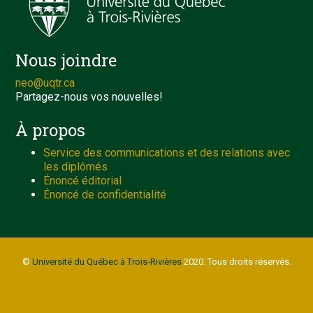
Nous joindre
neo@uqtr.ca
Partagez-nous vos nouvelles!
À propos
Service des communications et des relations avec
les diplômés
Énoncé éditorial
Énoncé de confidentialité
©
Université du Québec à Trois-Rivières
2020. Tous droits réservés.