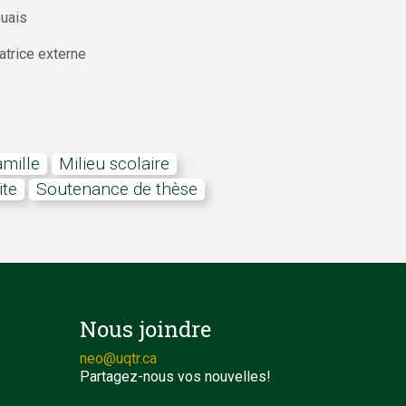
ouais
atrice externe
Famille
Milieu scolaire
ite
soutenance de thèse
Nous joindre
neo@uqtr.ca
Partagez-nous vos nouvelles!