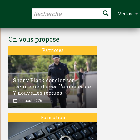
Médias
On vous propose
Patriotes
Shany Black conclut son
recrutement avec l'annonce de
7 nouvelles recrues
05 août 2026
Formation