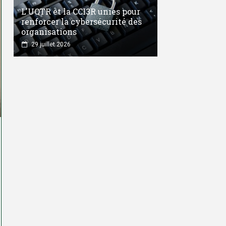
L'UQTR et la CCI3R unies pour
renforcer la cybersécurité des
organisations
29 juillet 2026