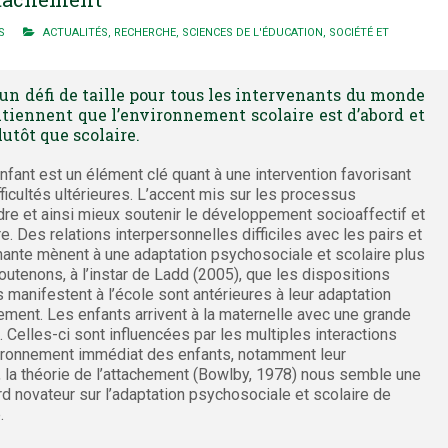
S
ACTUALITÉS
,
RECHERCHE
,
SCIENCES DE L'ÉDUCATION
,
SOCIÉTÉ ET
un défi de taille pour tous les intervenants du monde
utiennent que l’environnement scolaire est d’abord et
lutôt que scolaire.
nfant est un élément clé quant à une intervention favorisant
fficultés ultérieures. L’accent mis sur les processus
e et ainsi mieux soutenir le développement socioaffectif et
e. Des relations interpersonnelles difficiles avec les pairs et
ignante mènent à une adaptation psychosociale et scolaire plus
outenons, à l’instar de Ladd (2005), que les dispositions
anifestent à l’école sont antérieures à leur adaptation
ement. Les enfants arrivent à la maternelle avec une grande
 Celles-ci sont influencées par les multiples interactions
ronnement immédiat des enfants, notamment leur
d, la théorie de l’attachement (Bowlby, 1978) nous semble une
ard novateur sur l’adaptation psychosociale et scolaire de
.