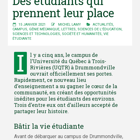
Des étudiants qui
prennent leur place
15 JANVIER 2021
MICHEL LAMY
ACTUALITÉS
,
CAMPUS
,
GÉNIE MÉCANIQUE
,
LETTRES
,
SCIENCES DE L'ÉDUCATION
,
SCIENCES ET TECHNOLOGIES
,
SOCIÉTÉ ET HUMANITÉS
,
VIE
ÉTUDIANTE
I
l y a cinq ans, le campus de
l’Université du Québec à Trois-
Rivières (UQTR) à Drummondville
ouvrait officiellement ses portes.
Rapidement, ce nouveau lieu
d’enseignement a su gagner le cœur de la
communauté, en créant des opportunités
inédites pour les étudiants des environs.
Trois d’entre eux ont d’ailleurs accepté de
partager leur histoire.
Bâtir la vie étudiante
Avant de débarquer au campus de Drummondville,