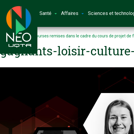
Santé
Affaires
Sciences et technolo
Accueil
Quatre bourses remises dans le cadre du cours de projet de f
gagnants-loisir-culture