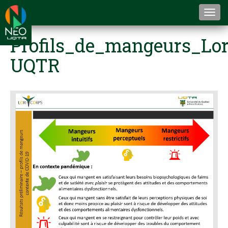
Togg
navi
Profils_de_mangeurs_Lor
UQTR