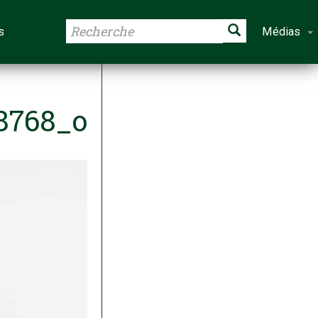
s
Médias
8768_o