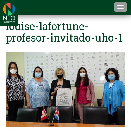
Togg
navi
louise-lafortune-
profesor-invitado-uho-1