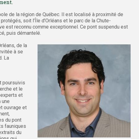
ement.
le de la région de Québec. Il est localisé à proximité de
protégés, soit l’Île d’Orléans et le parc de la Chute-
uve est reconnu comme exceptionnel. Ce pont suspendu est
acé, puis démantelé.
rléans, de la
nvitée à se
d. La
t poursuivis
erche et le
 experts et
à une
t ouvrage et
ment,
es du pont
ats fauniques
extraits du
ions qui