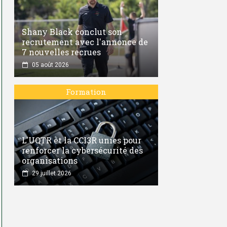
Shany Black conclut son
recrutement avec l'annonce de
7 nouvelles recrues
05 août 2026
Formation
L'UQTR et la CCI3R unies pour
renforcer la cybersécurité des
organisations
29 juillet 2026