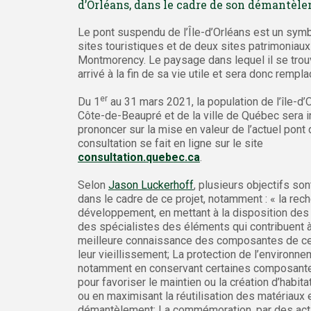
d’Orléans, dans le cadre de son démantèl
Le pont suspendu de l’Île-d’Orléans est un symbo
sites touristiques et de deux sites patrimoniaux 
Montmorency. Le paysage dans lequel il se tro
arrivé à la fin de sa vie utile et sera donc rempl
er
Du 1
au 31 mars 2021, la population de l’île-d’O
Côte-de-Beaupré et de la ville de Québec sera i
prononcer sur la mise en valeur de l’actuel pont 
consultation se fait en ligne sur le site
consultation.quebec.ca
.
Selon
Jason Luckerhoff
, plusieurs objectifs son
dans le cadre de ce projet, notamment : « la rech
développement, en mettant à la disposition des
des spécialistes des éléments qui contribuent 
meilleure connaissance des composantes de ce
leur vieillissement; La protection de l’environne
notamment en conservant certaines composant
pour favoriser le maintien ou la création d’habit
ou en maximisant la réutilisation des matériaux 
démantèlement; La commémoration, par des act