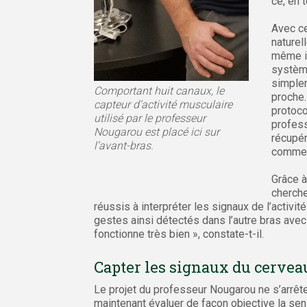
ce, en t
Avec ce
naturel
même i
systèm
simplem
Comportant huit canaux, le
proche.
capteur d’activité musculaire
protoco
utilisé par le professeur
profess
Nougarou est placé ici sur
récupér
l’avant-bras.
commen
Grâce à
cherche
réussis à interpréter les signaux de l’activit
gestes ainsi détectés dans l’autre bras avec l
fonctionne très bien », constate-t-il.
Capter les signaux du cervea
Le projet du professeur Nougarou ne s’arrête 
maintenant évaluer de façon objective la s