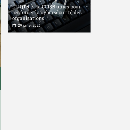
L'UQTR et la CCI3R unies pour
renforcer la cybersécurité des
organisations
29 juillet 2026