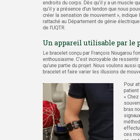
endroits du corps. Dès qu’il y a un muscle qui
qu’il y a présence d’un tendon que nous pouv
créer la sensation de mouvement », indique 
rattaché au Département de génie électrique
de l’UQTR.
Un appareil utilisable par le 
Le bracelet conçu par François Nougarou fonct
enthousiasme. C’est incroyable de ressenti
qu’une partie du projet. Nous voulons aussi q
bracelet et faire varier les illusions de mou
Pour at
patient
« Chez 
souvent
bras no
signaux
méthode
effectu
ces mou