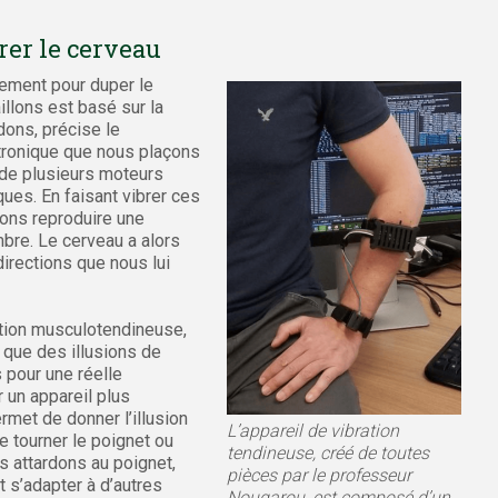
rer le cerveau
ement pour duper le
llons est basé sur la
dons, précise le
tronique que nous plaçons
 de plusieurs moteurs
ques. En faisant vibrer ces
ons reproduire une
re. Le cerveau a alors
irections que nous lui
ration musculotendineuse,
 que des illusions de
pour une réelle
er un appareil plus
rmet de donner l’illusion
L’appareil de vibration
tourner le poignet ou
tendineuse, créé de toutes
s attardons au poignet,
pièces par le professeur
 s’adapter à d’autres
Nougarou, est composé d’un