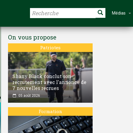
Médias
On vous propose
Patriotes
Shany Black conclut son
recrutement avec l'annonce de
7 nouvelles recrues
05 août 2026
Formation