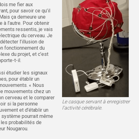
dois me fier aux
ant, pour savoir ce qu’il
Mais ça demeure une
 à l’autre. Pour obtenir
ments ressentis, je vais
électrique du cerveau. Je
détecter l’illusion de
on fonctionnement du
lexe du projet, et c’est
porte-t-il.
ssi étudier les signaux
es, pour établir un
e mouvements. « Nous
 de mouvements chez un
son cerveau et le comparer
Le casque servant à enregistrer
oir si la personne
l’activité cérébrale.
uvement et d’établir un
tre système pourrait même
 les probabilités de
eur Nougarou.