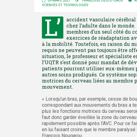
09 MARS 2021
FRANÇOISE DESCOTEAUX
A
SCIENCES ET TECHNOLOGIES
L’
accident vasculaire cérébral 
chez l’adulte dans le monde. 
membres d’un seul côté du cor
exercices de réadaptation ave
à la mobilité. Toutefois, en raison du 
requis ne peuvent pas toujours être off
situation, le professeur et spécialiste
l’UQTR s’est donné pour mandat de dév
patients pourront utiliser eux-mêmes 
autres soins prodigués. Ce système sop
motrices du cerveau liées au membre pa
mouvement.
« Lorsqu’un bras, par exemple, cesse de boug
correspondant aux mouvements du bras a tenda
plus les fonctions motrices du cerveau seront 
faut donc garder éveillée la zone du cerveau
rapidement possible après l’AVC. Pour ce fair
en lui faisant croire que le membre paralysé 
François Nougarou.