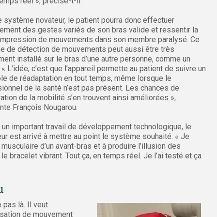
emps réel », précise-t-il.
 système novateur, le patient pourra donc effectuer
lement des gestes variés de son bras valide et ressentir la
mpression de mouvements dans son membre paralysé. Ce
e de détection de mouvements peut aussi être très
ent installé sur le bras d’une autre personne, comme un
 « L’idée, c’est que l’appareil permette au patient de suivre un
le de réadaptation en tout temps, même lorsque le
ionnel de la santé n’est pas présent. Les chances de
ation de la mobilité s’en trouvent ainsi améliorées »,
te François Nougarou.
 un important travail de développement technologique, le
ur est arrivé à mettre au point le système souhaité. « Je
é musculaire d’un avant-bras et à produire l’illusion des
e bracelet vibrant. Tout ça, en temps réel. Je l’ai testé et ça
u
pas là. Il veut
ensation de mouvement