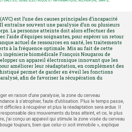
CTUALITÉS
,
GÉNIE ÉLECTRIQUE ET INFORMATIQUE
,
RECHERCHE
,
SANTÉ
,
(AVC) est l’une des causes principales d’incapacité
Il entraîne souvent une paralysie d’un ou plusieurs
ps. La personne atteinte doit alors effectuer des
c l’aide d’équipes soignantes, pour espérer un retour
manque actuel de ressources en santé, les traitements
erts à la fréquence optimale. Mis au fait de cette
 en ingénierie biomédicale François Nougarou de
elopper un appareil électronique innovant que les
pour améliorer leur réadaptation, en complément des
histiqué permet de garder en éveil les fonctions
ralysé, afin de favoriser la récupération du
er en raison d’une paralysie, la zone du cerveau
nce à s’atrophier, faute d’utilisation. Plus le temps passe,
difficiles à récupérer et plus la réadaptation sera ardue. Il
 responsable des mouvements du bras atteint, et ce, le plus
e, j’ai conçu un appareil qui stimule la zone visée du cerveau
bouge toujours, bien que celui-ci soit immobile », explique