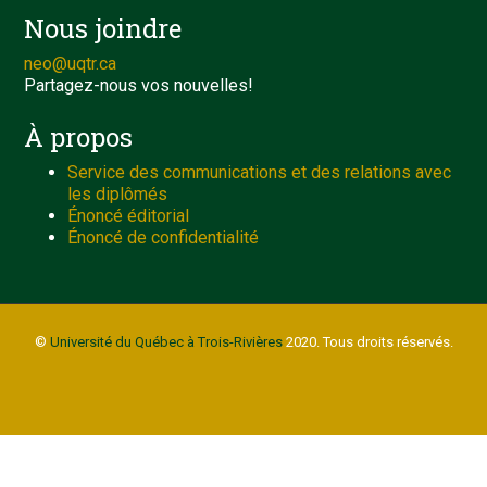
Nous joindre
neo@uqtr.ca
Partagez-nous vos nouvelles!
À propos
Service des communications et des relations avec
les diplômés
Énoncé éditorial
Énoncé de confidentialité
©
Université du Québec à Trois-Rivières
2020. Tous droits réservés.