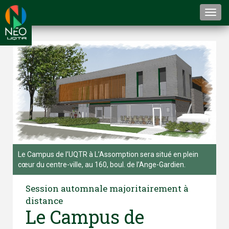
Togg
navi
Le Campus de l’UQTR à L’Assomption sera situé en plein
cœur du centre-ville, au 160, boul. de l’Ange-Gardien.
Session automnale majoritairement à
distance
Le Campus de