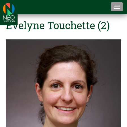
Togg
navi
Evelyne Touchette (2)