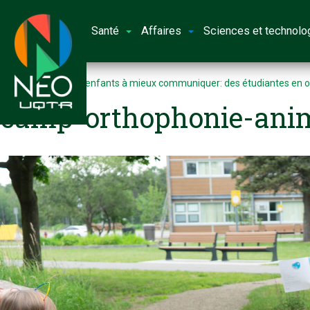
Santé
Affaires
Sciences et technolo
Accueil
Aider les enfants à mieux communiquer: des étudiantes en o
camp-orthophonie-anim