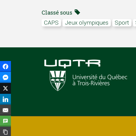
Classé sous
CAPS
Jeux olympiques
Sport
Facebook
Facebook Messenger
Twitter
LinkedIn
Courriel
SMS
Copier le lien