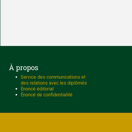
À propos
Service des communications et
des relations avec les diplômés
Énoncé éditorial
Énoncé de confidentialité