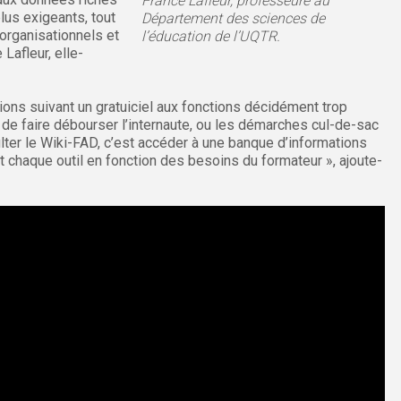
France Lafleur, professeure au
lus exigeants, tout
Département des sciences de
organisationnels et
l’éducation de l’UQTR.
Lafleur, elle-
ions suivant un gratuiciel aux fonctions décidément trop
 de faire débourser l’internaute, ou les démarches cul-de-sac
ulter le Wiki-FAD, c’est accéder à une banque d’informations
t chaque outil en fonction des besoins du formateur », ajoute-