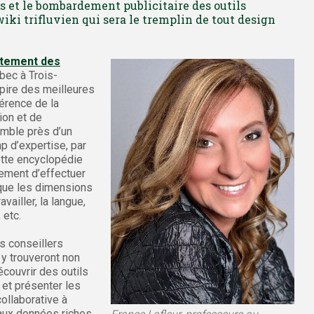
s et le bombardement publicitaire des outils
wiki trifluvien qui sera le tremplin de tout design
tement des
bec à Trois-
spire des meilleures
érence de la
ion et de
emble près d’un
p d’expertise, par
ette encyclopédie
lement d’effectuer
 que les dimensions
ailler, la langue,
 etc.
s conseillers
y trouveront non
couvrir des outils
et présenter les
ollaborative à
 aux données riches