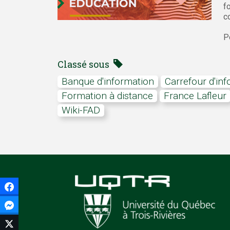
f
c
P
Classé sous
banque d'information
carrefour d'in
formation à distance
France Lafleur
Wiki-FAD
Facebook
Facebook Messenger
Twitter