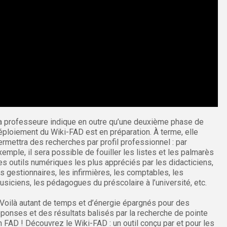
a professeure indique en outre qu’une deuxième phase de
éploiement du Wiki-FAD est en préparation. À terme, elle
ermettra des recherches par profil professionnel : par
xemple, il sera possible de fouiller les listes et les palmarès
es outils numériques les plus appréciés par les didacticiens,
es gestionnaires, les infirmières, les comptables, les
usiciens, les pédagogues du préscolaire à l’université, etc.
 Voilà autant de temps et d’énergie épargnés pour des
éponses et des résultats balisés par la recherche de pointe
n FAD ! Découvrez le Wiki-FAD : un outil conçu par et pour les