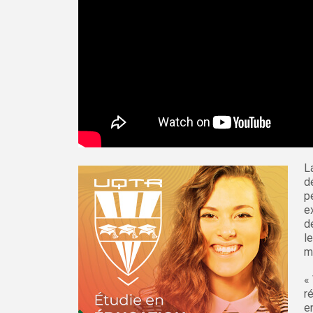
L
d
p
e
d
l
m
«
r
e