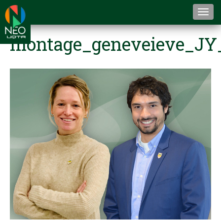
Togg
navi
montage_geneveieve_JY