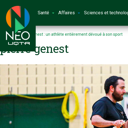
Santé
Affaires
Sciences et technolo
Accueil
Pierre Genest : un athlète entièrement dévoué à son sport
pierre genest