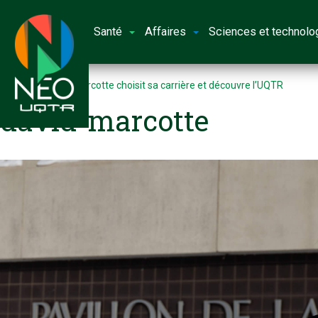
Santé
Affaires
Sciences et technolo
Accueil
David Marcotte choisit sa carrière et découvre l’UQTR
david-marcotte