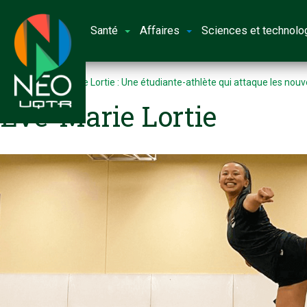
Santé
Affaires
Sciences et technolo
Accueil
Ève-Marie Lortie : Une étudiante-athlète qui attaque les nouv
Ève-Marie Lortie