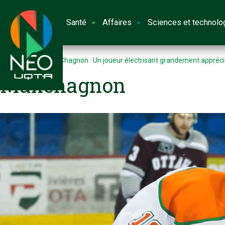
Santé
Affaires
Sciences et technolo
Accueil
Maxime Chagnon : Un joueur électrisant grandement apprécié
Maxchagnon