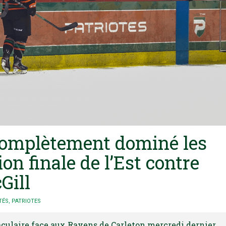
 complètement dominé les
on finale de l’Est contre
Gill
TÉS
,
PATRIOTES
taculaire face aux Ravens de Carleton mercredi dernier,