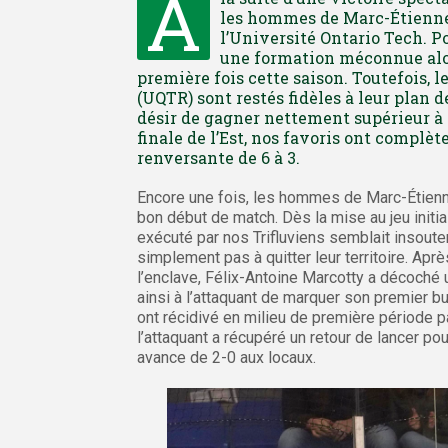
À
les hommes de Marc-Étienne
l’Université Ontario Tech. Po
une formation méconnue alor
première fois cette saison. Toutefois, l
(UQTR) sont restés fidèles à leur plan 
désir de gagner nettement supérieur à l
finale de l’Est, nos favoris ont complè
renversante de 6 à 3.
Encore une fois, les hommes de Marc-Étienn
bon début de match. Dès la mise au jeu initial
exécuté par nos Trifluviens semblait insoute
simplement pas à quitter leur territoire. Ap
l’enclave, Félix-Antoine Marcotty a décoché u
ainsi à l’attaquant de marquer son premier b
ont récidivé en milieu de première période 
l’attaquant a récupéré un retour de lancer po
avance de 2-0 aux locaux.