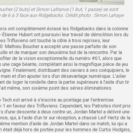
ucher (2 buts) et Simon Lafrance (1 but, 1 passe) se sont
de 6 à 3 face aux Ridgebacks. Crédit photo : Simon Lahaye
oris ont complètement écrasé les Ridgebacks dans la colonne
Étienne Hubert ont poursuivi leur travail de démolition lors du
s Trifluviens ont touché la cible à trois reprises, leur
5-0. Mathieu Boucher a accepté une passe parfaite de son
iguille et de marquer son deuxième but de la rencontre. Par la
profiter de la vision exceptionnelle du numéro #61, alors que
ns une cage béante, complétant ainsi la magnifique pièce de jeu
gne. Finalement, distribuant des caviars à ses coéquipiers, le
main et d’en ajouter lors d’un désavantage numérique. L’ailier
 de loger la rondelle dans la partie supérieure à l’aide d’un tir
e fait même, son sixième point des séries éliminatoires.
 Tech est arrivé à s’inscrire au pointage par l’entremise
5-1 en faveur des Trifluviens. Cependant, les Patriotes n’ont pris
s d’une descente à deux contre un, Jordan Martel a délivré une
e, qui, à l’aide d’un tir sur réception, a chassé Leif Hertz de la
sième mention d’aide de Jordan Martel dans ce match, lui qui a
ch était déjà hors de portée pour les hommes de Curtis Hodgins,