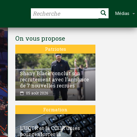
Médias
On vous propose
Patriotes
Shany Black conclut son
recrutement avec l'annonce
de 7 nouvelles recrues
05 août 2026
Formation
L'UQTR et la CCI3R unies
pour renforcer la