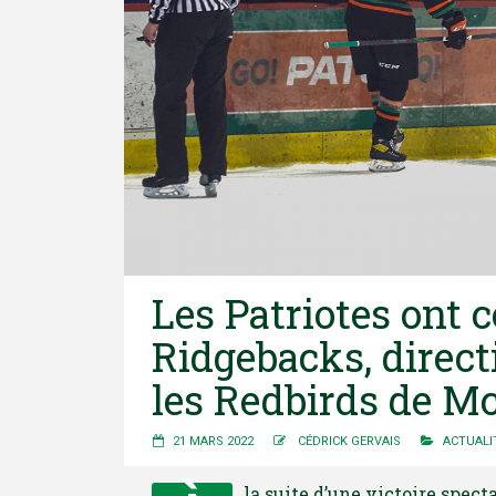
Les Patriotes ont
Ridgebacks, directi
les Redbirds de Mc
21 MARS 2022
CÉDRICK GERVAIS
ACTUALI
la suite d’une victoire spec