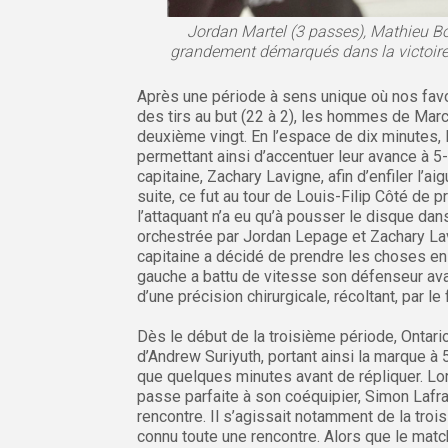
Jordan Martel (3 passes), Mathieu Bo
grandement démarqués dans la victoire 
Après une période à sens unique où nos fav
des tirs au but (22 à 2), les hommes de Marc-
deuxième vingt. En l’espace de dix minutes, le
permettant ainsi d’accentuer leur avance à 
capitaine, Zachary Lavigne, afin d’enfiler l’a
suite, ce fut au tour de Louis-Filip Côté de 
l’attaquant n’a eu qu’à pousser le disque da
orchestrée par Jordan Lepage et Zachary Lavi
capitaine a décidé de prendre les choses en 
gauche a battu de vitesse son défenseur avant
d’une précision chirurgicale, récoltant, par l
Dès le début de la troisième période, Ontario
d’Andrew Suriyuth, portant ainsi la marque à 
que quelques minutes avant de répliquer. Lor
passe parfaite à son coéquipier, Simon Lafranc
rencontre. Il s’agissait notamment de la troi
connu toute une rencontre. Alors que le mat