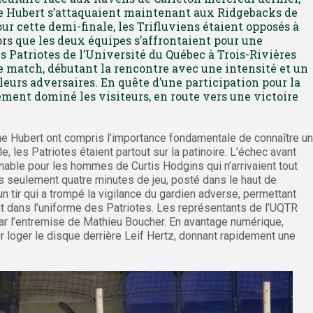
 Hubert s’attaquaient maintenant aux Ridgebacks de
ur cette demi-finale, les Trifluviens étaient opposés à
s que les deux équipes s’affrontaient pour une
es Patriotes de l’Université du Québec à Trois-Rivières
de match, débutant la rencontre avec une intensité et un
eurs adversaires. En quête d’une participation pour la
tement dominé les visiteurs, en route vers une victoire
e Hubert ont compris l’importance fondamentale de connaître un
e, les Patriotes étaient partout sur la patinoire. L’échec avant
nable pour les hommes de Curtis Hodgins qui n’arrivaient tout
rès seulement quatre minutes de jeu, posté dans le haut de
n tir qui a trompé la vigilance du gardien adverse, permettant
ut dans l’uniforme des Patriotes. Les représentants de l’UQTR
par l’entremise de Mathieu Boucher. En avantage numérique,
ur loger le disque derrière Leif Hertz, donnant rapidement une