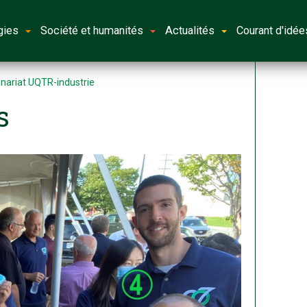
gies
Société et humanités
Actualités
Courant d'idée
enariat UQTR-industrie
s