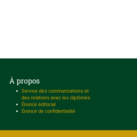
À propos
Service des communications et
des relations avec les diplômés
Énoncé éditorial
Énoncé de confidentialité