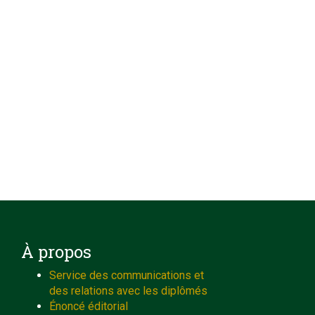
À propos
Service des communications et
des relations avec les diplômés
Énoncé éditorial