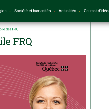
gies
Société et humanités
Actualités
Courant d'idée
oile des FRQ
oile FRQ