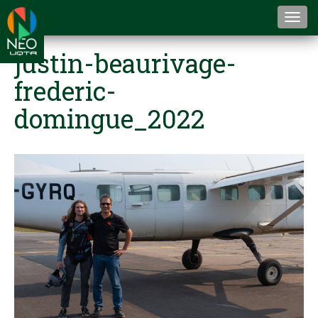
Togg
navi
justin-beaurivage-
frederic-
domingue_2022