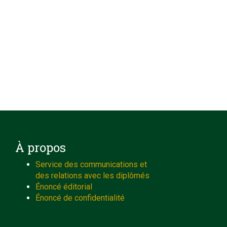
À propos
Service des communications et
des relations avec les diplômés
Énoncé éditorial
Énoncé de confidentialité