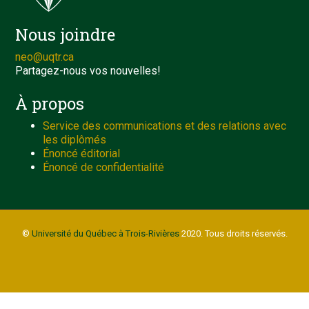
Nous joindre
neo@uqtr.ca
Partagez-nous vos nouvelles!
À propos
Service des communications et des relations avec
les diplômés
Énoncé éditorial
Énoncé de confidentialité
©
Université du Québec à Trois-Rivières
2020. Tous droits réservés.