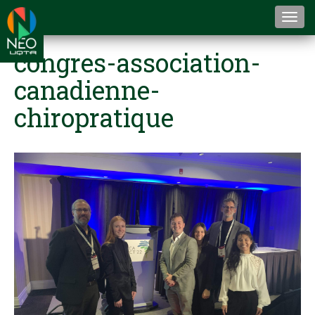
Togg
navi
congres-association-
canadienne-
chiropratique