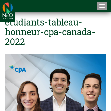
Togg
navi
etudiants-tableau-
honneur-cpa-canada-
2022