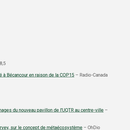
8,5
té à Bécancour en raison de la COP15
– Radio-Canada
ages du nouveau pavillon de l’UQTR au centre-ville
–
arvey, sur le concept de métaécosystème
– OhDio