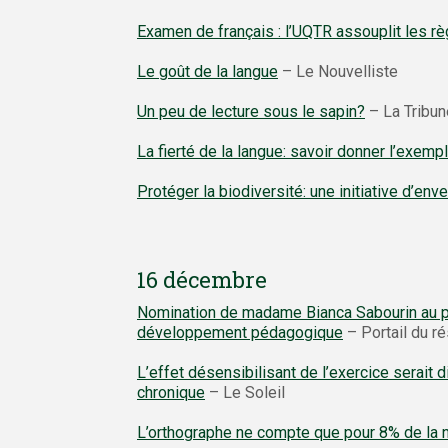
Examen de français : l’UQTR assouplit les r
Le goût de la langue
– Le Nouvelliste
Un peu de lecture sous le sapin?
– La Tribun
La fierté de la langue: savoir donner l’exemp
Protéger la biodiversité: une initiative d’en
16 décembre
Nomination de madame Bianca Sabourin au po
développement pédagogique
– Portail du r
L’effet désensibilisant de l’exercice serait
chronique
– Le Soleil
L’orthographe ne compte que pour 8% de la no