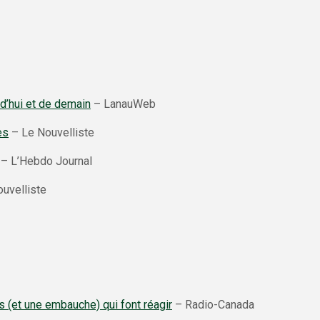
d’hui et de demain
– LanauWeb
es
– Le Nouvelliste
– L’Hebdo Journal
uvelliste
 (et une embauche) qui font réagir
– Radio-Canada