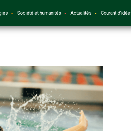
gies
Société et humanités
Actualités
Courant d'idée