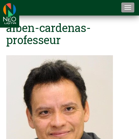
Togg
navi
alben-cardenas-
professeur