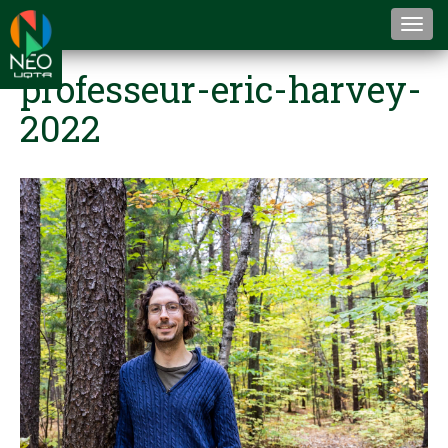
Togg
navi
professeur-eric-harvey-
2022