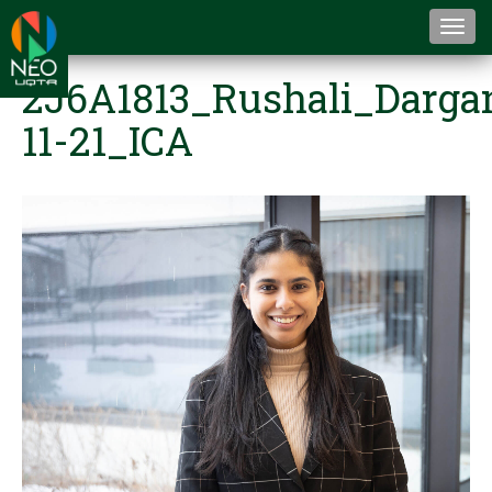
Togg
navi
2J6A1813_Rushali_Darga
11-21_ICA