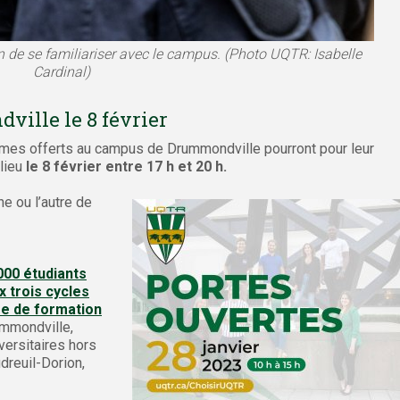
 de se familiariser avec le campus. (Photo UQTR: Isabelle
Cardinal)
ille le 8 février
mes offerts au campus de Drummondville pourront pour leur
 lieu
le 8 février entre 17 h et 20 h.
e ou l’autre de
000 étudiants
 trois cycles
fre de formation
mmondville,
versitaires hors
dreuil-Dorion,