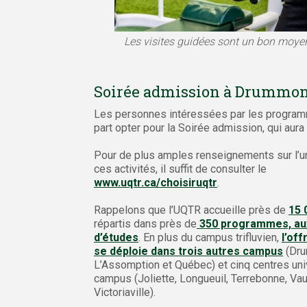
Les visites guidées sont un bon moyen
Soirée admission à Drummondv
Les personnes intéressées par les program
part opter pour la Soirée admission, qui aura
Pour de plus amples renseignements sur l’un
ces activités, il suffit de consulter le
www.uqtr.ca/choisiruqtr
.
Rappelons que l’UQTR accueille près de
15 
répartis dans près de
350 programmes, aux
d’études
. En plus du campus trifluvien,
l’of
se déploie dans trois autres campus
(Dru
L’Assomption et Québec) et cinq centres uni
campus (Joliette, Longueuil, Terrebonne, Vau
Victoriaville).