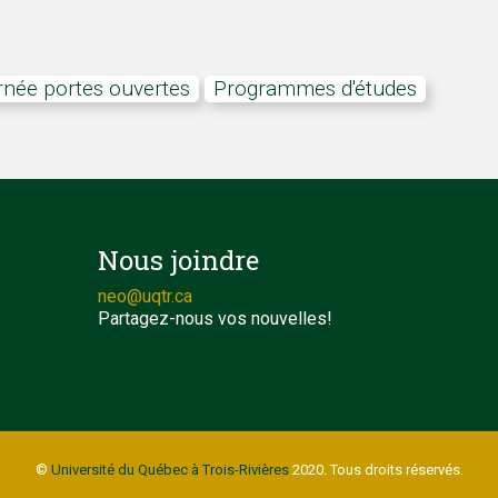
rnée portes ouvertes
Programmes d'études
Nous joindre
neo@uqtr.ca
Partagez-nous vos nouvelles!
©
Université du Québec à Trois-Rivières
2020. Tous droits réservés.