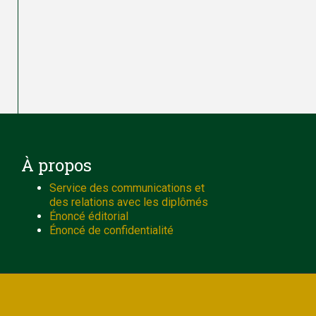
À propos
Service des communications et
des relations avec les diplômés
Énoncé éditorial
Énoncé de confidentialité