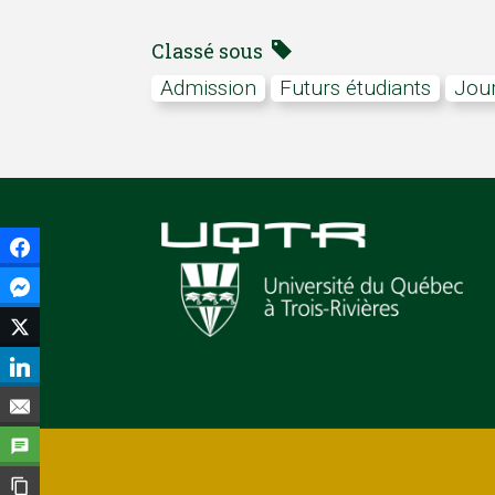
Classé sous
admission
Futurs étudiants
Jou
Facebook
Facebook Messenger
Twitter
LinkedIn
Courriel
SMS
Copier le lien