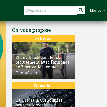
Médias
On vous propose
Patriotes
Shany Black conclut son
recrutement avec l'annonce
de 7 nouvelles recrues
05 août 2026
Formation
L'UQTR et la CCI3R unies
pour renforcer la