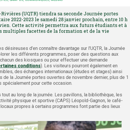
-Rivières (UQTR) tiendra sa seconde Journée portes
aire 2022-2023 le samedi 28 janvier prochain, entre 10 h
uvien. Cette activité permettra aux futurs étudiants et à
s multiples facettes de la formation et de la vie
s désireuses d’en connaître davantage sur l’UQTR, la Journée
xplorer les différents programmes, poser des questions aux
s chacun des kiosques ou pour effectuer une demande
rtaines conditions
). Les visiteurs pourront également en
ibles, des échanges internationaux (études et stages) ainsi
ors de la Journée portes ouvertes de novembre dernier, plus de 1
s spécialement pour cette occasion.
ut au long de la journée. Les pavillons, la bibliothèque, les
’activité physique et sportive (CAPS) Léopold-Gagnon, le café-
locaux propres à certains programmes font partie des lieux