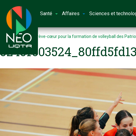
Santé
Affaires
Sciences et technolo
Accueil
Défaite crève-cœur pour la formation de volleyball des Patri
52451603524_80ffd5fd1