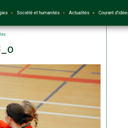
gies
Société et humanités
Actualités
Courant d'idée
otes
3_o