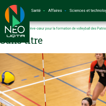
Santé
Affaires
Sciences et technolo
Accueil
Défaite crève-cœur pour la formation de volleyball des Patri
Sans titre