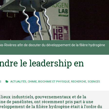
is-Rivières afin de discuter du développement de la filière hydrogène
ndre le leadership en
S
ACTUALITÉS
,
CHIMIE, BIOCHIMIE ET PHYSIQUE
,
RECHERCHE
,
SCIENCES
milieux industriels, gouvernementaux et de la
ne de panélistes, ont récemment pris part à une
veloppement de la filière hydrogène était à l’ordre du