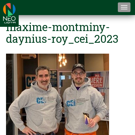
Togg
navi
maxime-montminy-
daynius-roy_cei_2023