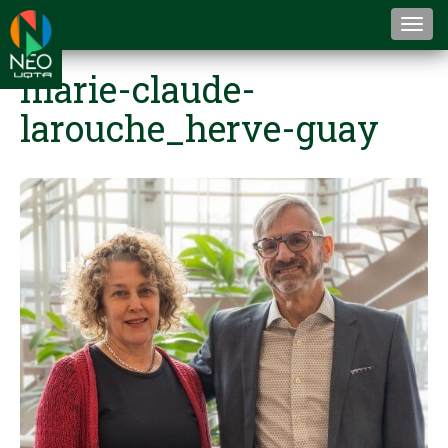
Togg
navi
marie-claude-
larouche_herve-guay