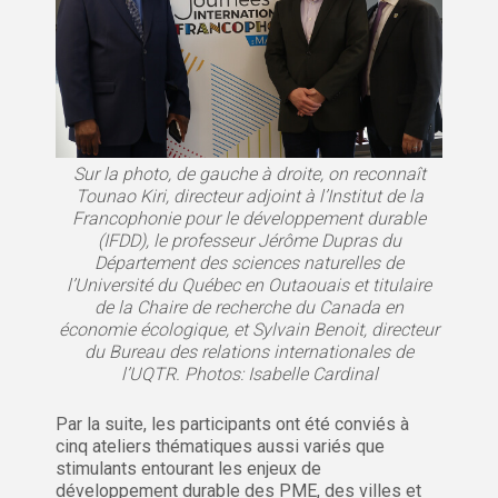
Sur la photo, de gauche à droite, on reconnaît
Tounao Kiri, directeur adjoint à l’Institut de la
Francophonie pour le développement durable
(IFDD), le professeur Jérôme Dupras du
Département des sciences naturelles de
l’Université du Québec en Outaouais et titulaire
de la Chaire de recherche du Canada en
économie écologique, et Sylvain Benoit, directeur
du Bureau des relations internationales de
l’UQTR. Photos: Isabelle Cardinal
Par la suite, les participants ont été conviés à
cinq ateliers thématiques aussi variés que
stimulants entourant les enjeux de
développement durable des PME, des villes et